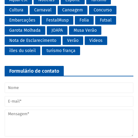
Cultura
Carnaval
Canoagem
Concurso
Embarcações
FestalMusp
Folia
Futsal
Garota Molhada
JOAPA
Musa Verão
Nota de Esclarecimento
Verão
Videos
illes du soleil
turismo frança
Formulário de contato