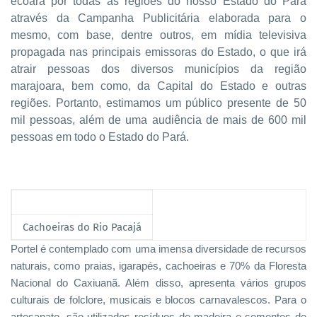
ecoará por todas as regiões do nosso Estado do Pará
através da Campanha Publicitária elaborada para o
mesmo, com base, dentre outros, em mídia televisiva
propagada nas principais emissoras do Estado, o que irá
atrair pessoas dos diversos municípios da região
marajoara, bem como, da Capital do Estado e outras
regiões. Portanto, estimamos um público presente de 50
mil pessoas, além de uma audiência de mais de 600 mil
pessoas em todo o Estado do Pará.
Cachoeiras do Rio Pacajá
Portel é contemplado
com
uma
imensa
diversidade
de
recursos
naturais, como
praias
, igarapés, cachoeiras e 70% da Floresta
Nacional do Caxiuanã. Além disso, apresenta
vários
grupos
culturais de folclore, musicais e blocos carnavalescos. Para o
artesanato, são utilizados resíduos de madeira e sementes de