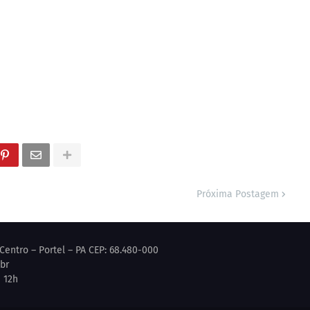
Próxima Postagem
Centro – Portel – PA CEP: 68.480-000
.br
 12h