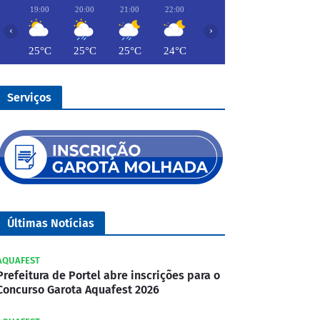
19:00
20:00
21:00
22:00
23:00
00:00
01:00
‹
›
25°C
25°C
25°C
24°C
24°C
24°C
24°
Serviços
Últimas Notícias
AQUAFEST
Prefeitura de Portel abre inscrições para o
Concurso Garota Aquafest 2026