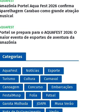
AQUAFEST
Amazônia Portel Aqua Fest 2026 confirma
Aparelhagem Carabao como grande atração
musical
AQUAFEST
Portel se prepara para o AQUAFEST 2026: O
maior evento de esportes de aventura da
Amazônia
Categorias
AquaFest
Notícias
Esporte
Turismo
Cultura
Carnaval
Canoagem
Concurso
Embarcações
FestalMusp
Folia
Futsal
Garota Molhada
JOAPA
Musa Verão
Nota de Esclarecimento
Verão