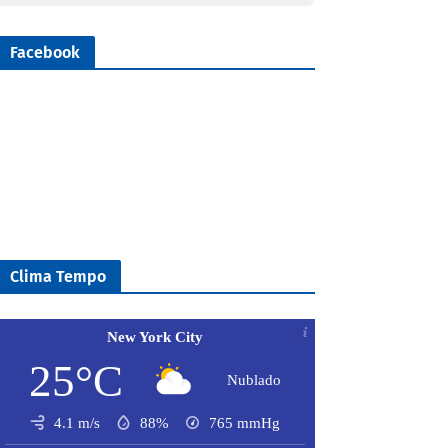
Facebook
Clima Tempo
New York City
25°C
Nublado
4.1 m/s
88%
765
mmHg