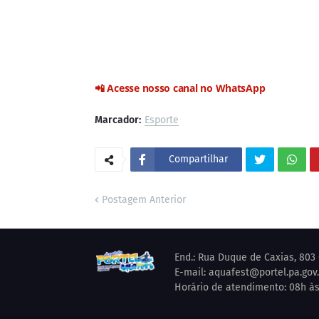
📲 Acesse nosso canal no WhatsApp
Marcador:
Esporte
Compartilhar
Postagem Anterior
End.: Rua Duque de Caxias, 803 
E-mail: aquafest@portel.pa.gov
Horário de atendimento: 08h às