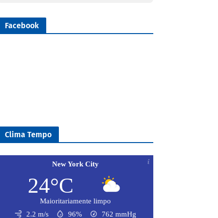
Facebook
Clima Tempo
New York City
24°C
Maioritariamente limpo
2.2 m/s
96%
762
mmHg