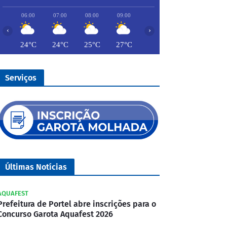
06:00
07:00
08:00
09:00
10:00
11:00
12:00
‹
›
24°C
24°C
25°C
27°C
28°C
29°C
30°
Serviços
Últimas Notícias
AQUAFEST
Prefeitura de Portel abre inscrições para o
Concurso Garota Aquafest 2026