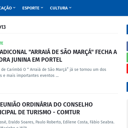
CAÇÃO
ESPORTE
CULTURA
013
TE
ADICONAL "ARRAIÁ DE SÃO MARÇÁ" FECHA A
DRA JUNINA EM PORTEL
 de Carimbó O “ Arraiá de São Marçá” já se tornou um dos
s e mais importantes eventos …
REUNIÃO ORDINÁRIA DO CONSELHO
CIPAL DE TURISMO - COMTUR
osé, Eraldo Soares, Paulo Roberto, Edilene Costa, Fábio Seabra.