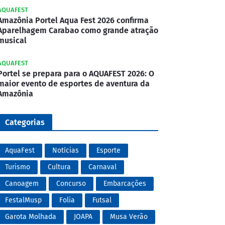
AQUAFEST
Amazônia Portel Aqua Fest 2026 confirma
Aparelhagem Carabao como grande atração
musical
AQUAFEST
Portel se prepara para o AQUAFEST 2026: O
maior evento de esportes de aventura da
Amazônia
Categorias
AquaFest
Notícias
Esporte
Turismo
Cultura
Carnaval
Canoagem
Concurso
Embarcações
FestalMusp
Folia
Futsal
Garota Molhada
JOAPA
Musa Verão